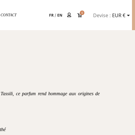
0

Devise :
EUR €
FR
/
EN
CONTACT
e Tassili, ce parfum rend hommage aux origines de
 thé